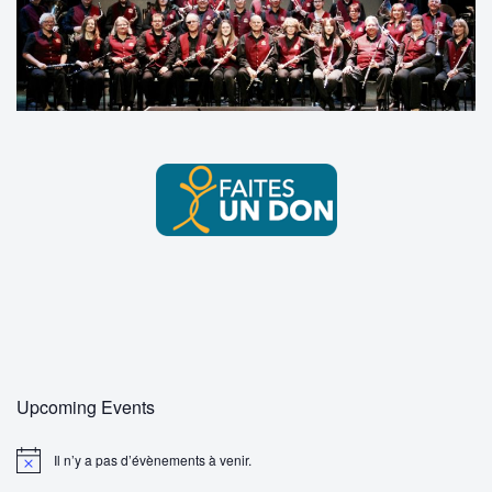
Upcoming Events
Il n’y a pas d’évènements à venir.
N
o